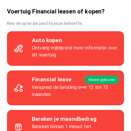
Voertuig Financial leasen of kopen?
Kies de optie die past bij jouw behoefte.
Auto kopen
Ontvang vrijblijvend meer informatie over
dit voertuig
Financial lease
Meest gekozen
Verspreid de betaling over 12 tot 72
maanden
Bereken je maandbedrag
Bereken binnen 1 minuut het