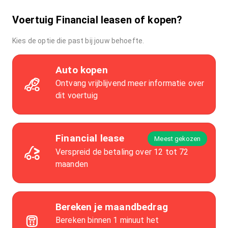
Voertuig Financial leasen of kopen?
Kies de optie die past bij jouw behoefte.
Auto kopen
Ontvang vrijblijvend meer informatie over
dit voertuig
Financial lease
Meest gekozen
Verspreid de betaling over 12 tot 72
maanden
Bereken je maandbedrag
Bereken binnen 1 minuut het